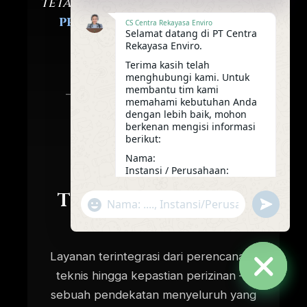
tetapi
fondasi bagi masa depan
pengelolaan limbah
yang
CS Centra Rekayasa Enviro
Selamat datang di PT Centra
lebih bersih, aman, dan
Rekayasa Enviro.
berkelanjutan.
Terima kasih telah
menghubungi kami. Untuk
membantu tim kami
— FILOSOFI ENGINEERING CRE
memahami kebutuhan Anda
dengan lebih baik, mohon
berkenan mengisi informasi
berikut:
Nama:
Instansi / Perusahaan:
Alamat / Kota lokasi proyek:
Tiga Pilar
Layanan
Jenis limbah yang akan
"+chaty_settings.lang.emoji_picker+"
undefine
diolah:
WhatsApp
Kapasitas mesin yang
Message
dibutuhkan (kg/jam):
Rencana operasional per hari
Layanan terintegrasi dari perencanaan
(jam):
teknis hingga kepastian perizinan —
Tim kami akan mempelajari
informasi tersebut dan segera
sebuah pendekatan menyeluruh yang
Hide
menindaklanjuti untuk diskusi