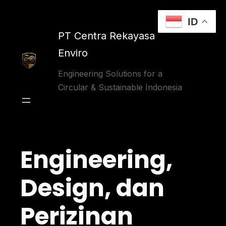
Skip
to
ID
content
PT Centra Rekayasa
Enviro
Engineering Solutions for a
Circular & Sustainable Indonesia
Engineering,
Design, dan
Perizinan