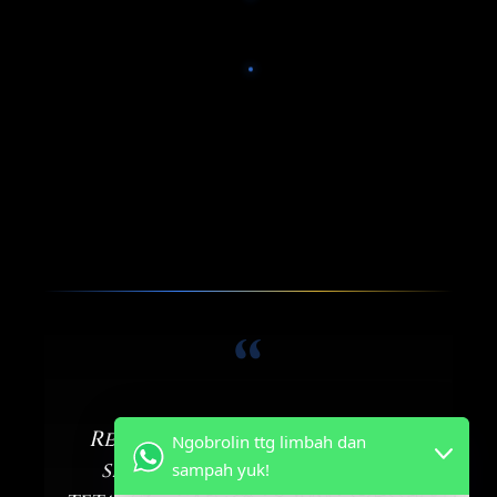
“
Rekayasa yang presisi bukan
Ngobrolin ttg limbah dan
sekadar layanan teknis —
sampah yuk!