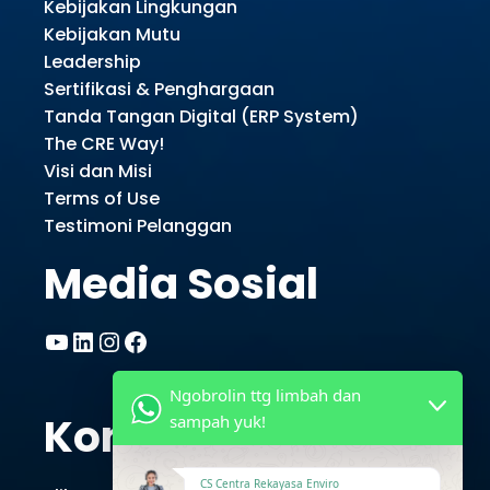
Kebijakan Lingkungan
Kebijakan Mutu
Leadership
Sertifikasi & Penghargaan
Tanda Tangan Digital (ERP System)
The CRE Way!
Visi dan Misi
Terms of Use
Testimoni Pelanggan
Media Sosial
YouTube
LinkedIn
Instagram
Facebook
Ngobrolin ttg limbah dan
Kontak CRE
sampah yuk!
CS Centra Rekayasa Enviro