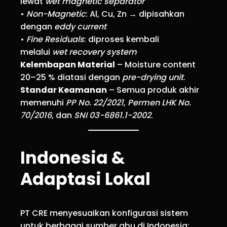
lewat
wet magnetic separator
•
Non-Magnetic
: Al, Cu, Zn → dipisahkan
dengan
eddy current
•
Fine Residuals
: diproses kembali
melalui
wet recovery system
Kelembapan Material
– Moisture content
20–25 % diatasi dengan
pre-drying unit
.
Standar Keamanan
– Semua produk akhir
memenuhi
PP No. 22/2021
,
Permen LHK No.
70/2016
, dan
SNI 03-6861.1-2002
.
Indonesia &
Adaptasi Lokal
PT CRE menyesuaikan konfigurasi sistem
untuk berbagai sumber abu di Indonesia: