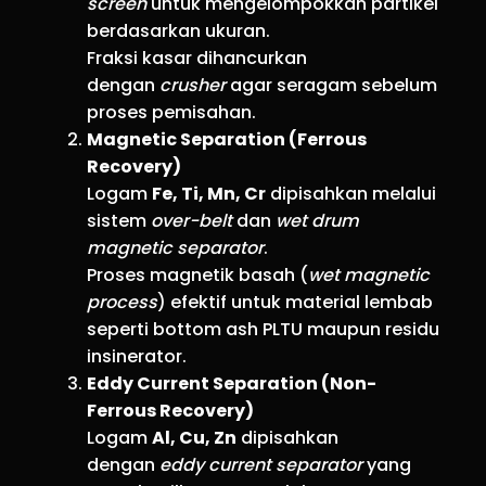
screen
untuk mengelompokkan partikel
berdasarkan ukuran.
Fraksi kasar dihancurkan
dengan
crusher
agar seragam sebelum
proses pemisahan.
Magnetic Separation (Ferrous
Recovery)
Logam
Fe, Ti, Mn, Cr
dipisahkan melalui
sistem
over-belt
dan
wet drum
magnetic separator
.
Proses magnetik basah (
wet magnetic
process
) efektif untuk material lembab
seperti bottom ash PLTU maupun residu
insinerator.
Eddy Current Separation (Non-
Ferrous Recovery)
Logam
Al, Cu, Zn
dipisahkan
dengan
eddy current separator
yang