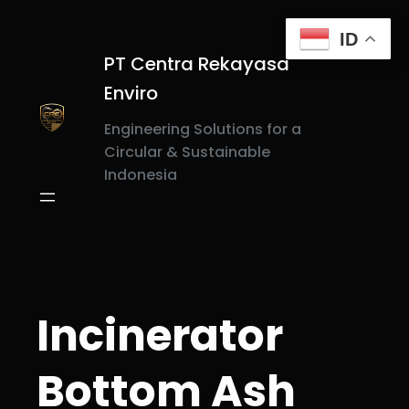
Skip
to
ID
content
PT Centra Rekayasa
Enviro
Engineering Solutions for a
Circular & Sustainable
Indonesia
Incinerator
Bottom Ash