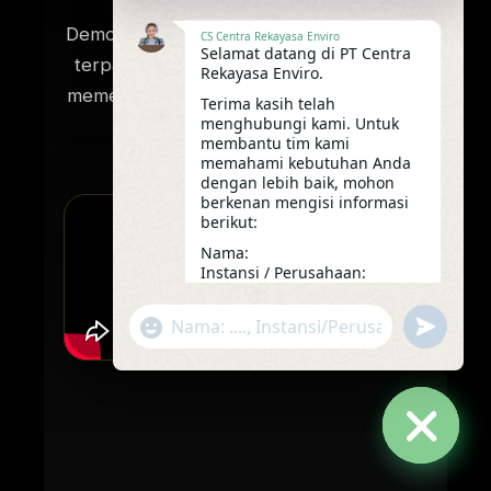
Demonstrasi sistem pengolahan air limbah
CS Centra Rekayasa Enviro
Selamat datang di PT Centra
terpadu CRE — teknologi yang terbukti
Rekayasa Enviro.
memenuhi kebutuhan pengolahan limbah
Terima kasih telah
menghubungi kami. Untuk
paling menantang.
membantu tim kami
memahami kebutuhan Anda
dengan lebih baik, mohon
berkenan mengisi informasi
berikut:
Nama:
Instansi / Perusahaan:
Alamat / Kota lokasi proyek:
Jenis limbah yang akan
"+chaty_settings.lang.emoji_picker+"
undefine
diolah:
WhatsApp
Kapasitas mesin yang
Message
dibutuhkan (kg/jam):
Rencana operasional per hari
(jam):
Tim kami akan mempelajari
informasi tersebut dan segera
Hide
menindaklanjuti untuk diskusi