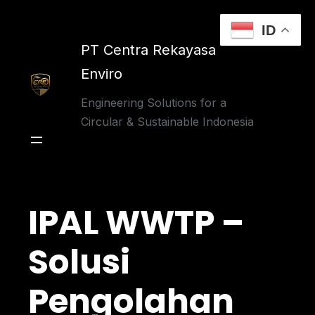
Skip
to
ID
content
PT Centra Rekayasa
Enviro
Engineering Solutions for a
Circular & Sustainable Indonesia
IPAL WWTP –
Solusi
Pengolahan