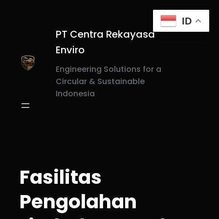
Skip
to
ID
content
PT Centra Rekayasa
Enviro
Engineering Solutions for a
Circular & Sustainable
Indonesia
Fasilitas
Pengolahan