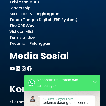
Kebijakan Mutu
Leadership
Sertifikasi & Penghargaan
Tanda Tangan Digital (ERP System)
The CRE Way!
Visi dan Misi
Terms of Use
Testimoni Pelanggan
Media Sosial
YouTube
LinkedIn
Instagram
Facebook
Ngobrolin ttg limbah dan
Kontak CRE
sampah yuk!
CS Centra Rekayasa Enviro
Klik tombol berikut untuk chat via Whatsapp
Selamat datang di PT Centra