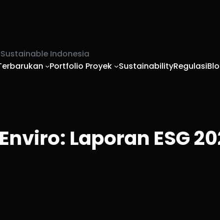
& Sustainable Indonesia
 Terbarukan
Portfolio Proyek
Sustainability
Regulasi
Blo
Enviro: Laporan ESG 2