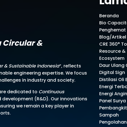
Lam
Beranda
Bio Capacit
Penghemat L
Blog/Artikel
a Circular &
CRE 360° T
Resource &
Ecosystem
Daur Ulang 
lar & Sustainable Indonesia
“, reflects
Digital Sign
nable engineering expertise. We focus
Distilasi Oli
allenges in industry and society.
Energi Terb
 are dedicated to
Continuous
Energi Angi
d development (R&D). Our innovations
Panel Surya
suring we remain a key player in
Pembangkit 
orts.
Sampah
Pengolahan