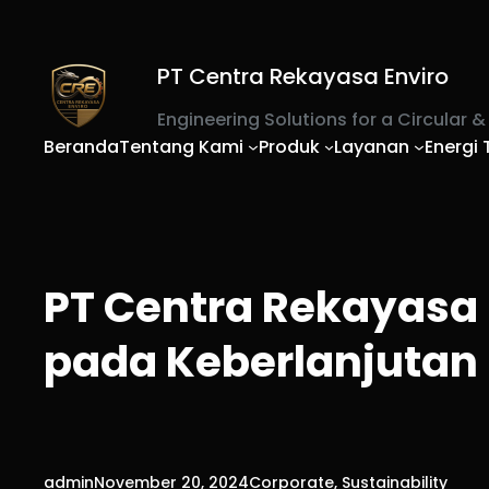
Skip
to
content
PT Centra Rekayasa Enviro
Engineering Solutions for a Circular 
Beranda
Tentang Kami
Produk
Layanan
Energi
PT Centra Rekayasa 
pada Keberlanjutan
admin
November 20, 2024
Corporate
, 
Sustainability