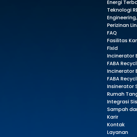
Energi Terb
Teknologi R
Engineering
Perizinan L
FAQ
Fasilitas Ka
Fixid
Incinerator
FABA Recyc
Incinerator
FABA Recyc
Insinerato
Rumah Tan
Integrasi S
Sampah dan
Karir
Kontak
Layanan