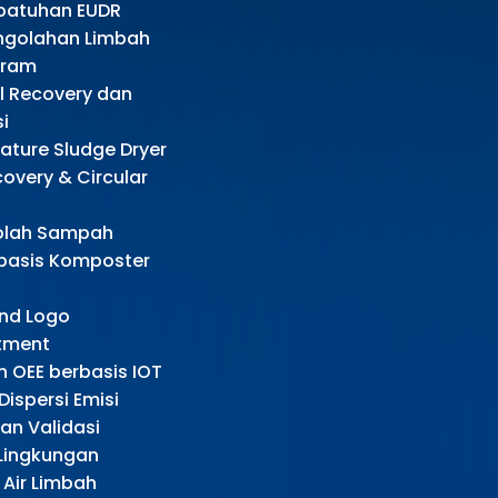
patuhan EUDR
ngolahan Limbah
aram
l Recovery dan
i
ture Sludge Dryer
covery & Circular
olah Sampah
rbasis Komposter
and Logo
tment
 OEE berbasis IOT
ispersi Emisi
an Validasi
Lingkungan
Air Limbah