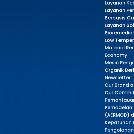
Layanan Ke
Layanan Pe
Berbasis G
Layanan Soi
Bioremedias
Low Tempera
Material Re
Economy
Mesin Peng
Organik Be
Newsletter
Our Brand 
Our Commi
Pemantauan
Pemodelan D
(AERMOD) d
Kepatuhan 
Pengolahan 