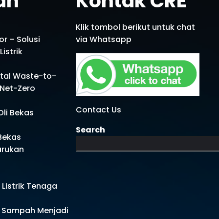
an
Kontak CRE
Klik tombol berikut untuk chat
or – Solusi
via Whatsapp
istrik
otal Waste-to-
 Net-Zero
Contact Us
Oli Bekas
Search
 Bekas
arukan
n
Listrik Tenaga
 Sampah Menjadi