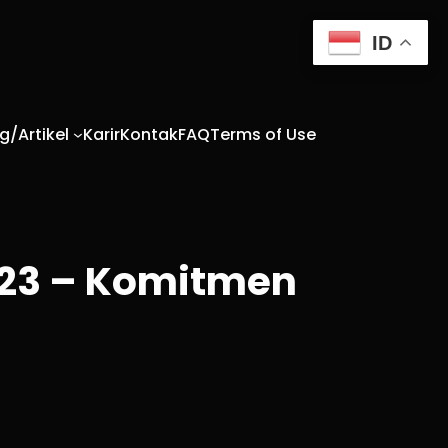
ID
g/Artikel
Karir
Kontak
FAQ
Terms of Use
023 – Komitmen