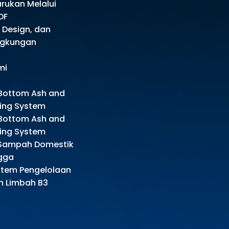
arukan Melalui
DF
, Design, dan
ingkungan
mi
 Bottom Ash and
ling System
 Bottom Ash and
ling System
r Sampah Domestik
gga
istem Pengelolaan
 Limbah B3