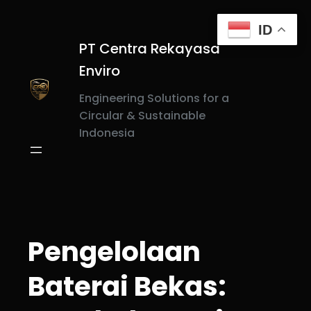
Skip
to
ID
content
PT Centra Rekayasa
Enviro
Engineering Solutions for a
Circular & Sustainable
Indonesia
Pengelolaan
Baterai Bekas: