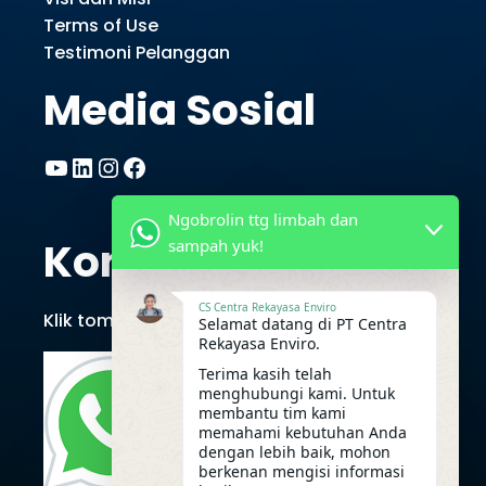
Terms of Use
Testimoni Pelanggan
Media Sosial
YouTube
LinkedIn
Instagram
Facebook
Ngobrolin ttg limbah dan
Kontak CRE
sampah yuk!
CS Centra Rekayasa Enviro
Klik tombol berikut untuk chat via Whatsapp
Selamat datang di PT Centra
Rekayasa Enviro.
Terima kasih telah
menghubungi kami. Untuk
membantu tim kami
memahami kebutuhan Anda
dengan lebih baik, mohon
berkenan mengisi informasi