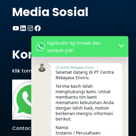
Media Sosial
YouTube
LinkedIn
Instagram
Facebook
Ngobrolin ttg limbah dan
Kontak CRE
sampah yuk!
CS Centra Rekayasa Enviro
Klik tombol berikut untuk chat via Whatsapp
Selamat datang di PT Centra
Rekayasa Enviro.
Terima kasih telah
menghubungi kami. Untuk
membantu tim kami
memahami kebutuhan Anda
dengan lebih baik, mohon
berkenan mengisi informasi
berikut:
Nama:
Contact Us
Instansi / Perusahaan: