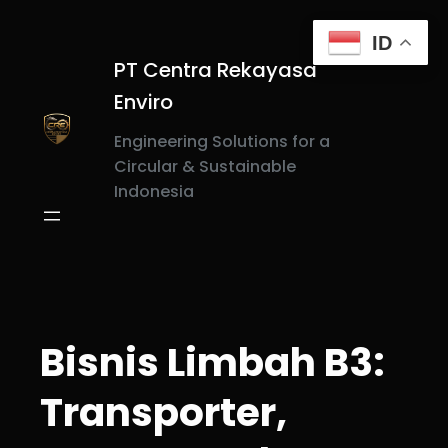
Skip
to
ID
content
PT Centra Rekayasa
Enviro
Engineering Solutions for a
Circular & Sustainable
Indonesia
Bisnis Limbah B3:
Transporter,