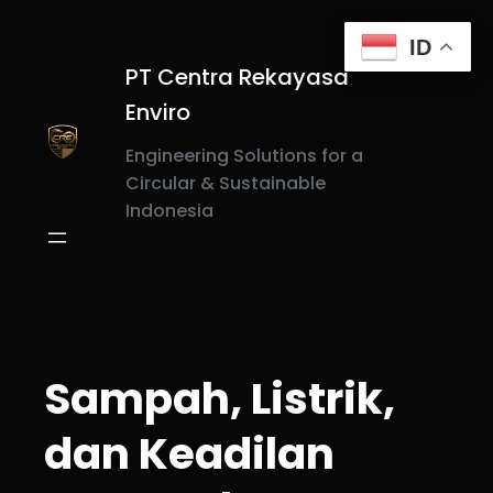
Skip
to
ID
content
PT Centra Rekayasa
Enviro
Engineering Solutions for a
Circular & Sustainable
Indonesia
Sampah, Listrik,
dan Keadilan