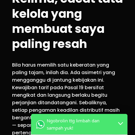
kelola yang
membuat saya
paling resah
Bila harus memilih satu keberatan yang
paling tajam, inilah dia. Ada asimetri yang
mengganggu di jantung kebijakan ini.
Kewajiban tarif pada Pasal 19 bersifat
mengikat dan langsung berlaku begitu
perjanjian ditandatangani. Sebaliknya,
setiap pengaman keadilan distributif masih
bergantung pada peraturan pelaksana yang
Ngobrolin ttg limbah dan
— sepanjang penelusuran saya hingga
sampah yuk!
pertengahan 2026 — belum saya temukan