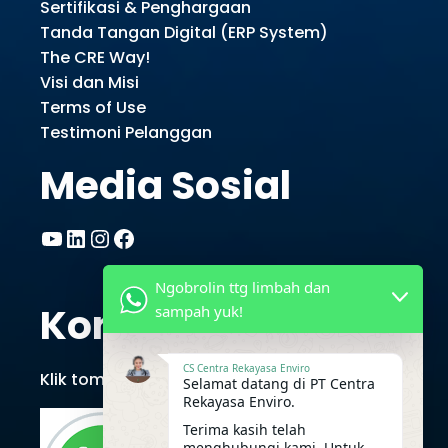
Sertifikasi & Penghargaan
Tanda Tangan Digital (ERP System)
The CRE Way!
Visi dan Misi
Terms of Use
Testimoni Pelanggan
Media Sosial
YouTube
LinkedIn
Instagram
Facebook
Ngobrolin ttg limbah dan
Kontak CRE
sampah yuk!
CS Centra Rekayasa Enviro
Klik tombol berikut untuk chat via Whatsapp
Selamat datang di PT Centra
Rekayasa Enviro.
Terima kasih telah
menghubungi kami. Untuk