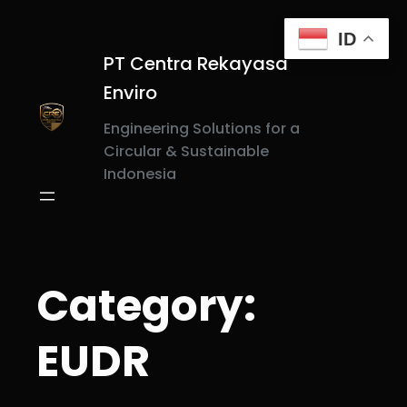
Skip
to
ID
content
PT Centra Rekayasa
Enviro
Engineering Solutions for a
Circular & Sustainable
Indonesia
Category:
EUDR