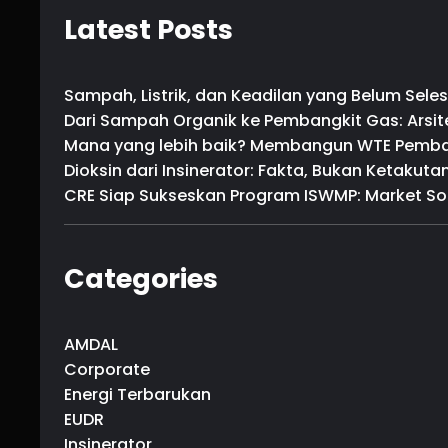
r
Latest Posts
c
h
Sampah, Listrik, dan Keadilan yang Belum Seles
Dari Sampah Organik ke Pembangkit Gas: Arsite
Mana yang lebih baik? Membangun WTE Pemban
Dioksin dari Insinerator: Fakta, Bukan Ketakuta
CRE Siap Sukseskan Program ISWMP: Market Sou
Categories
AMDAL
Corporate
Energi Terbarukan
EUDR
Insinerator